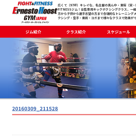
広くて（97坪）キレイな、名古屋の真ん中・東桜（栄・新
FITNESSジム！女性専用キックボクシングクラス、一
方から子供から選手志望の方まで合理的なトレーニング
クシング・空手・柔術・ヨガまで様々なクラスで効果が
ジム紹介
クラス紹介
スケジュール
20160309_211528