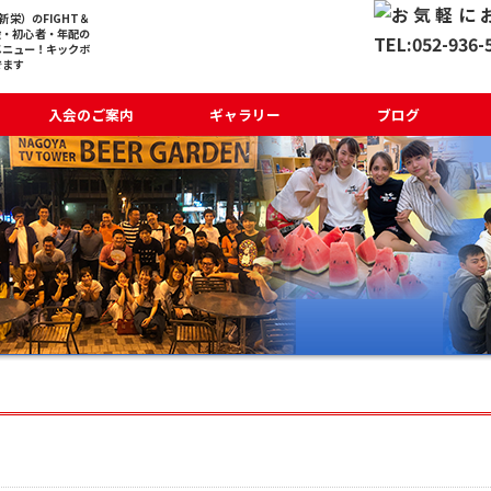
栄）のFIGHT＆
般・初心者・年配の
メニュー！キックボ
でます
入会のご案内
ギャラリー
ブログ