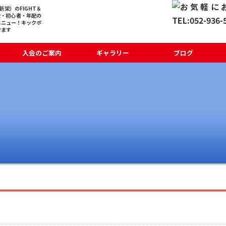
栄）のFIGHT＆
般・初心者・年配の
メニュー！キックボ
でます
入会のご案内
ギャラリー
ブログ