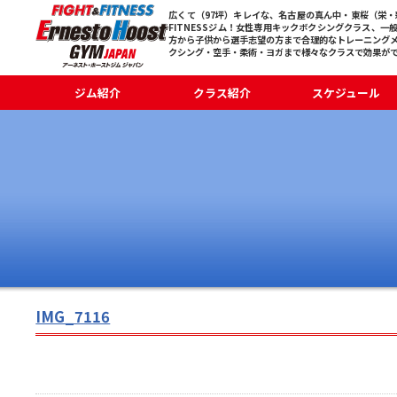
広くて（97坪）キレイな、名古屋の真ん中・東桜（栄・新
FITNESSジム！女性専用キックボクシングクラス、一
方から子供から選手志望の方まで合理的なトレーニング
クシング・空手・柔術・ヨガまで様々なクラスで効果が
ジム紹介
クラス紹介
スケジュール
IMG_7116