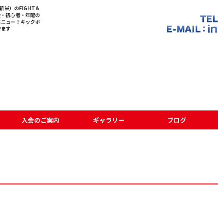
栄）のFIGHT＆
般・初心者・年配の
メニュー！キックボ
でます
入会のご案内
ギャラリー
ブログ