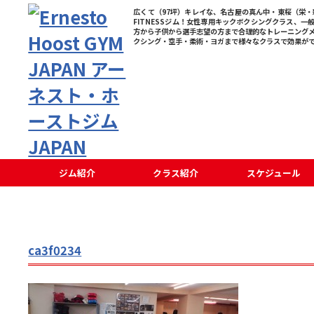
広くて（97坪）キレイな、名古屋の真ん中・東桜（栄・新
FITNESSジム！女性専用キックボクシングクラス、一
方から子供から選手志望の方まで合理的なトレーニング
クシング・空手・柔術・ヨガまで様々なクラスで効果が
ジム紹介
クラス紹介
スケジュール
ca3f0234