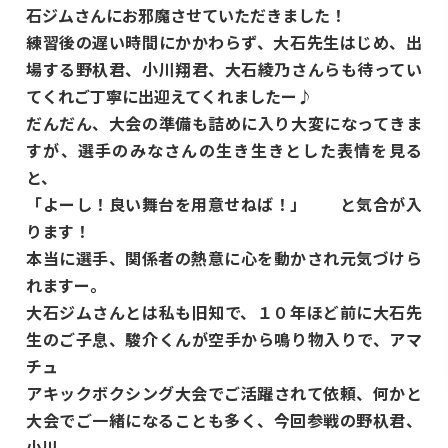
石ジムさんにお邪魔させていただきました！
練習後の遅い時間にかかわらず、大石先生はじめ、出
場する野杁君、小川翔君、大石綾乃さんらも待ってい
てくれご丁寧に出迎えてくれましたー♪
だんだん、大会の準備も詰めに入り大変になってきま
すが、選手のみなさんの生き生きとした表情を見る
と、
「よーし！良い舞台を用意せねば！」 と気合が入
ります！
本当に選手、関係者の熱意に心を動かされ元気づけら
れますー。
大石ジムさんとは私も旧知で、１０年ほど前に大石先
生のご子息、駿介くんが空手から鳴り物入りで、アマ
チュ
アキックボクシング大会でご活躍されて依頼、何かと
大会でご一緒になることも多く、今回参戦の野杁君、
小川