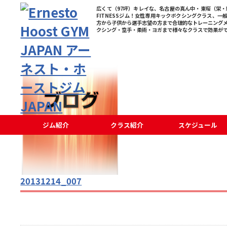
広くて（97坪）キレイな、名古屋の真ん中・東桜（栄・新
FITNESSジム！女性専用キックボクシングクラス、一
方から子供から選手志望の方まで合理的なトレーニング
クシング・空手・柔術・ヨガまで様々なクラスで効果が
ジム紹介
クラス紹介
スケジュール
20131214_007