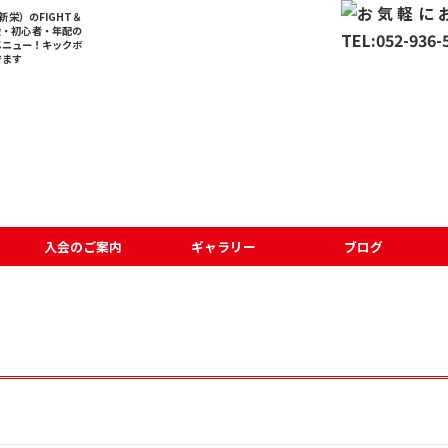
栄）のFIGHT＆
般・初心者・年配の
メニュー！キックボ
でます
入会のご案内
ギャラリー
ブログ