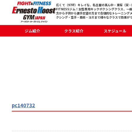
広くて（97坪）キレイな、名古屋の真ん中・東桜（栄・新
FITNESSジム！女性専用キックボクシングクラス、一
方から子供から選手志望の方まで合理的なトレーニング
クシング・空手・柔術・ヨガまで様々なクラスで効果が
ジム紹介
クラス紹介
スケジュール
pc140732