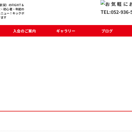
栄）のFIGHT＆
般・初心者・年配の
メニュー！キックボ
でます
入会のご案内
ギャラリー
ブログ