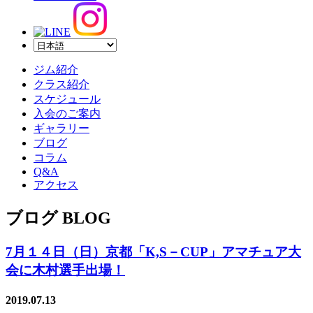
ジム紹介
クラス紹介
スケジュール
入会のご案内
ギャラリー
ブログ
コラム
Q&A
アクセス
ブログ BLOG
7月１４日（日）京都「K,S－CUP」アマチュア大
会に木村選手出場！
2019.07.13