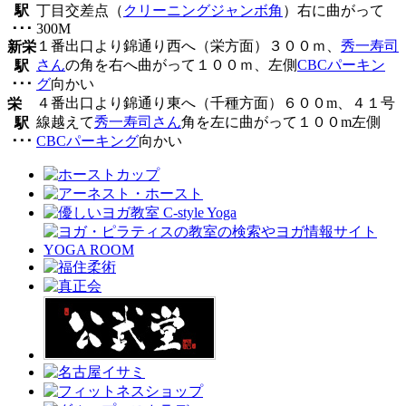
駅
丁目交差点（
クリーニングジャンボ角
）右に曲がって
･･･
300M
１番出口より錦通り西へ（栄方面）３００ｍ、
秀一寿司
新栄
さん
の角を右へ曲がって１００ｍ、左側
CBCパーキン
駅
･･･
グ
向かい
４番出口より錦通り東へ（千種方面）６００m、４１号
栄
線越えて
秀一寿司さん
角を左に曲がって１００m左側
駅
･･･
CBCパーキング
向かい