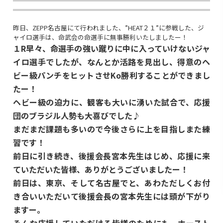
昨日、ZEPP名古屋にて行われました、”HEAT２１”に参戦した、ジ
ャイロ選手は、命武会の命選手に無事勝利いたしましたー！
１R早々、命選手の強い蹴りに中に入っていけないジャ
イロ選手でしたが、なんとか活路を見出し、得意のヘ
ビー級パンチをヒットさせKo勝利することができまし
たー！
ヘビー級の迫力に、観客も大いに湧いた試合で、応援
団のブラジル人勢も大喜びでした♪
まだまだ課題も多いので今後さらに上を目指しまた練
習です！
前日に引き続き、後援会長宮本先生はじめ、応援に来
ていただいた皆様、ありがとうございましたー！
前日は、東京、そして名古屋でと、あわただしくお付
き合いいただいて後援会長の宮本先生には頭が下がり
ますー。