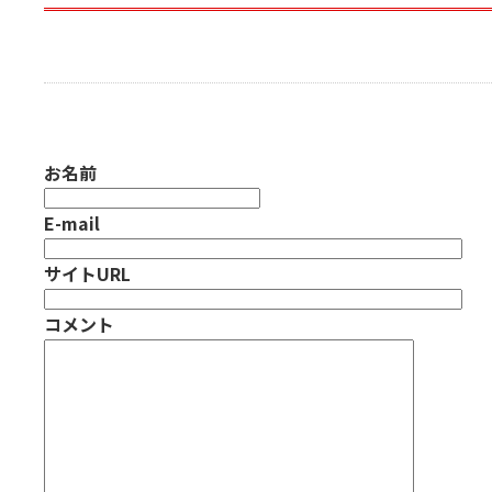
お名前
E-mail
サイトURL
コメント