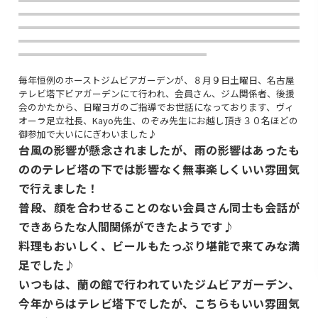
毎年恒例のホーストジムビアガーデンが、８月９日土曜日、名古屋
テレビ塔下ビアガーデンにて行われ、会員さん、ジム関係者、後援
会のかたから、日曜ヨガのご指導でお世話になっております、ヴィ
オーラ足立社長、Kayo先生、のぞみ先生にお越し頂き３０名ほどの
御参加で大いににぎわいました♪
台風の影響が懸念されましたが、雨の影響はあったも
ののテレビ塔の下では影響なく無事楽しくいい雰囲気
で行えました！
普段、顔を合わせることのない会員さん同士も会話が
できあらたな人間関係ができたようです♪
料理もおいしく、ビールもたっぷり堪能で来てみな満
足でした♪
いつもは、蘭の館で行われていたジムビアガーデン、
今年からはテレビ塔下でしたが、こちらもいい雰囲気