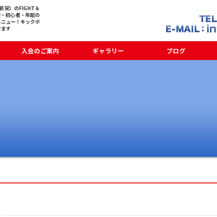
栄）のFIGHT＆
般・初心者・年配の
メニュー！キックボ
でます
入会のご案内
ギャラリー
ブログ