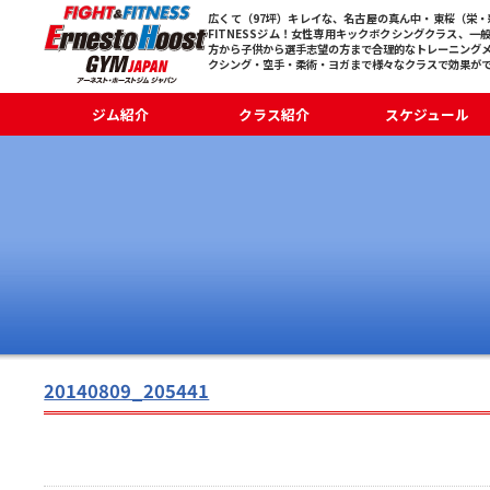
広くて（97坪）キレイな、名古屋の真ん中・東桜（栄・新
FITNESSジム！女性専用キックボクシングクラス、一
方から子供から選手志望の方まで合理的なトレーニング
クシング・空手・柔術・ヨガまで様々なクラスで効果が
ジム紹介
クラス紹介
スケジュール
20140809_205441