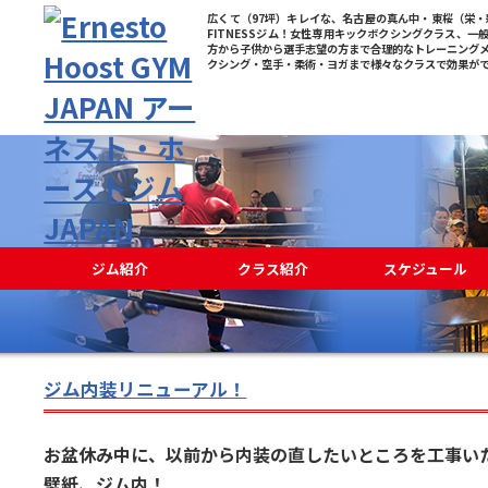
広くて（97坪）キレイな、名古屋の真ん中・東桜（栄・新
FITNESSジム！女性専用キックボクシングクラス、一
方から子供から選手志望の方まで合理的なトレーニング
クシング・空手・柔術・ヨガまで様々なクラスで効果が
ジム紹介
クラス紹介
スケジュール
ジム内装リニューアル！
お盆休み中に、以前から内装の直したいところを工事い
壁紙、ジム内！