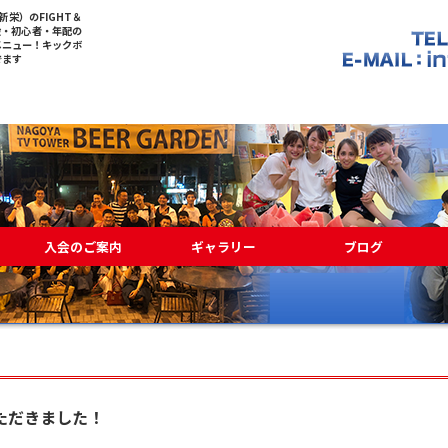
栄）のFIGHT＆
般・初心者・年配の
メニュー！キックボ
でます
入会のご案内
ギャラリー
ブログ
ただきました！