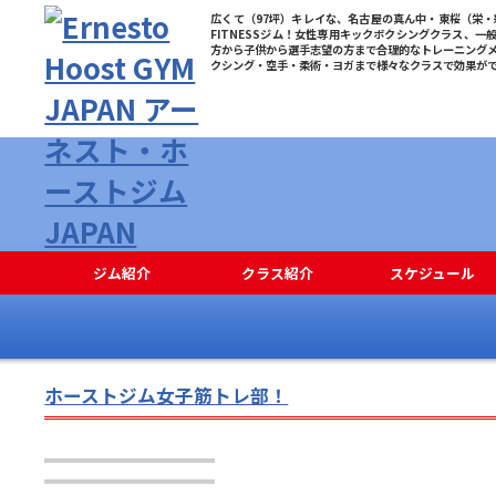
広くて（97坪）キレイな、名古屋の真ん中・東桜（栄・新
FITNESSジム！女性専用キックボクシングクラス、一
方から子供から選手志望の方まで合理的なトレーニング
クシング・空手・柔術・ヨガまで様々なクラスで効果が
ジム紹介
クラス紹介
スケジュール
ホーストジム女子筋トレ部！