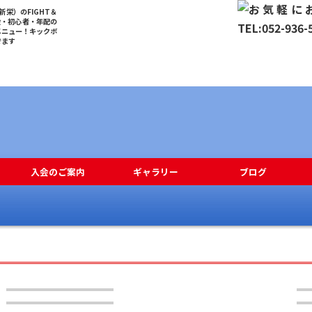
栄）のFIGHT＆
般・初心者・年配の
メニュー！キックボ
でます
入会のご案内
ギャラリー
ブログ