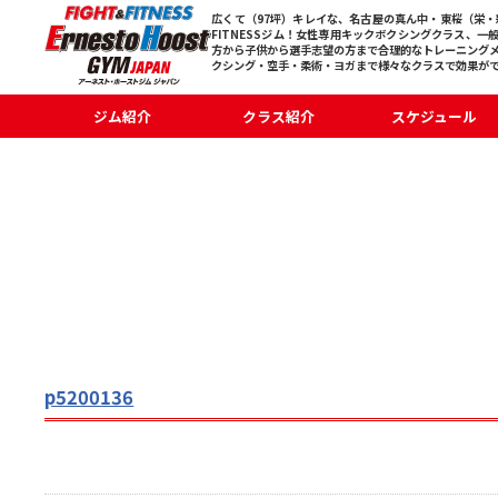
広くて（97坪）キレイな、名古屋の真ん中・東桜（栄・新
FITNESSジム！女性専用キックボクシングクラス、一
方から子供から選手志望の方まで合理的なトレーニング
クシング・空手・柔術・ヨガまで様々なクラスで効果が
ジム紹介
クラス紹介
スケジュール
p5200136