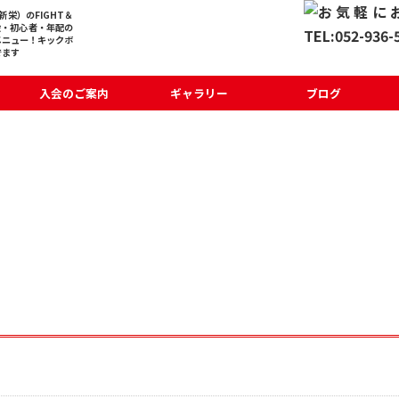
栄）のFIGHT＆
般・初心者・年配の
メニュー！キックボ
でます
入会のご案内
ギャラリー
ブログ