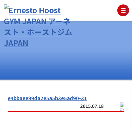
e4bbaee99da2e5a5b3e5ad90-31
2015.07.18