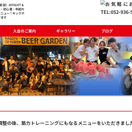
栄）のFIGHT＆
般・初心者・年配の
メニュー！キックボ
でます
入会のご案内
ギャラリー
ブログ
身調整の後、筋力トレーニングにもなるメニューをいただきまし