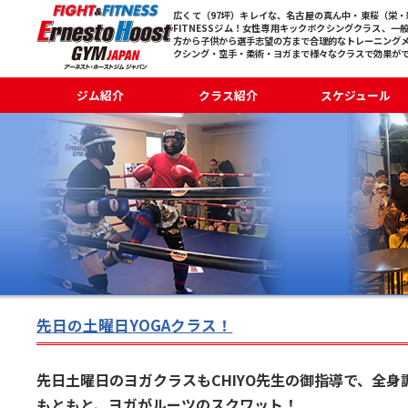
広くて（97坪）キレイな、名古屋の真ん中・東桜（栄・新
FITNESSジム！女性専用キックボクシングクラス、一
方から子供から選手志望の方まで合理的なトレーニング
クシング・空手・柔術・ヨガまで様々なクラスで効果が
ジム紹介
クラス紹介
スケジュール
先日の土曜日YOGAクラス！
先日土曜日のヨガクラスもCHIYO先生の御指導で、全
もともと、ヨガがルーツのスクワット！