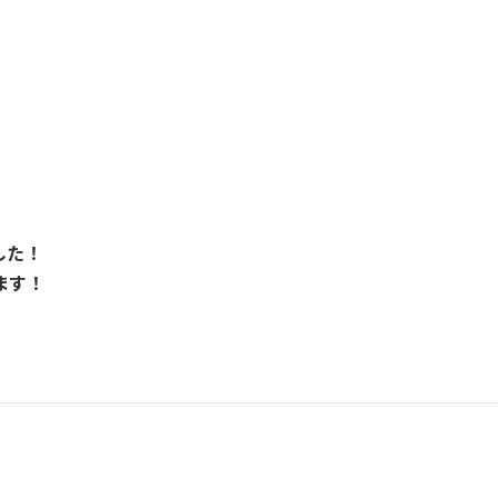
した！
ます！