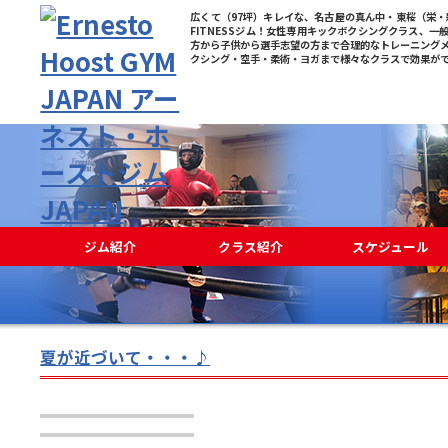
広くて（97坪）キレイな、名古屋の真ん中・東桜（栄・新
FITNESSジム！女性専用キックボクシングクラス、一
方から子供から選手志望の方まで合理的なトレーニング
クシング・空手・柔術・ヨガまで様々なクラスで効果が
ジム紹介
クラス紹介
スケジュール
夏が近づいて・・・♪