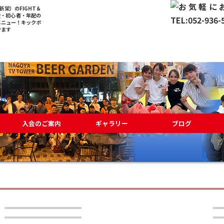
栄）のFIGHT＆
般・初心者・年配の
メニュー！キックボ
でます
入会のご案内
ギャラリー
ブログ