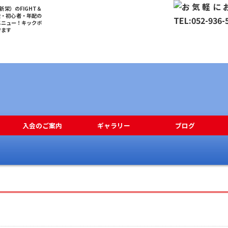
栄）のFIGHT＆
般・初心者・年配の
メニュー！キックボ
でます
入会のご案内
ギャラリー
ブログ