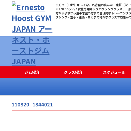
広くて（97坪）キレイな、名古屋の真ん中・東桜（栄・新
FITNESSジム！女性専用キックボクシングクラス、一
方から子供から選手志望の方まで合理的なトレーニング
クシング・空手・柔術・ヨガまで様々なクラスで効果が
ジム紹介
クラス紹介
スケジュール
110820_1844021