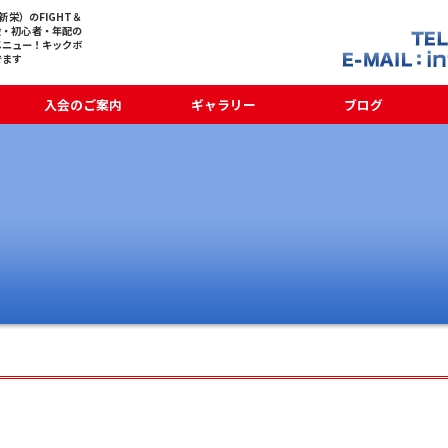
栄）のFIGHT＆
般・初心者・年配の
メニュー！キックボ
でます
入会のご案内
ギャラリー
ブログ