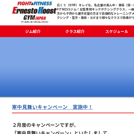
広くて（97坪）キレイな、名古屋の真ん中・東桜（栄・新
FITNESSジム！女性専用キックボクシングクラス、一
方から子供から選手志望の方まで合理的なトレーニング
クシング・空手・柔術・ヨガまで様々なクラスで効果が
ジム紹介
クラス紹介
スケジュール
寒中見舞いキャンペーン 実施中！
２月度のキャンペーンですが、
「寒中見舞いキャンペーン」といたしまして、