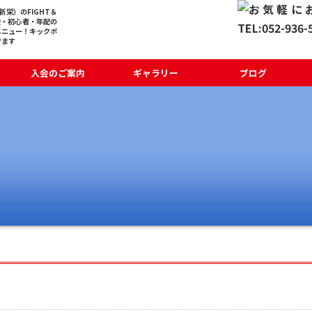
栄）のFIGHT＆
般・初心者・年配の
メニュー！キックボ
でます
入会のご案内
ギャラリー
ブログ