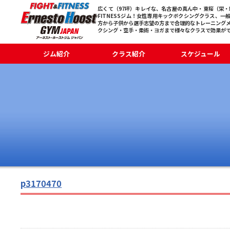
広くて（97坪）キレイな、名古屋の真ん中・東桜（栄・新
FITNESSジム！女性専用キックボクシングクラス、一
方から子供から選手志望の方まで合理的なトレーニング
クシング・空手・柔術・ヨガまで様々なクラスで効果が
ジム紹介
クラス紹介
スケジュール
p3170470