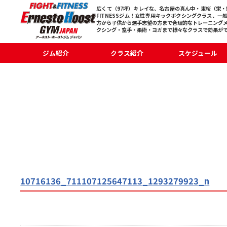
広くて（97坪）キレイな、名古屋の真ん中・東桜（栄・新
FITNESSジム！女性専用キックボクシングクラス、一
方から子供から選手志望の方まで合理的なトレーニング
クシング・空手・柔術・ヨガまで様々なクラスで効果が
ジム紹介
クラス紹介
スケジュール
10716136_711107125647113_1293279923_n