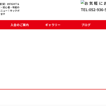
栄）のFIGHT＆
般・初心者・年配の
メニュー！キックボ
でます
入会のご案内
ギャラリー
ブログ