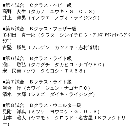
■第４試合 Ｃクラス・ヘビー級
高野 友生（タカノ ユウキ・Ｇ．Ｏ．Ｓ）
井上 伸男（イノウエ ノブオ・ライジング）
■第５試合 Ｂクラス・フェザー級
多和田 真一郎（タワダ シンイチロウ・ﾌﾞﾙｽﾞｱｲﾌｧｲﾃｨﾝｸﾞｸ
ﾗﾌﾞ）
古堅 勝晃（フルゲン カツアキ・志村道場）
■第６試合 Ｂクラス・ライト級
瀧口 敬弘（タキグチ タカヒロ・ナゴヤＦＣ）
宋 民善（ソウ タミヨシ・ＴＫ６８）
■第７試合 Ｂクラス・ライト級
河合 淳（カワイ ジュン・ナゴヤＦＣ）
清水 大輝（シミズ ダイキ・ライジング）
■第８試合 Ｂクラス・ウェルター級
見附 洋典（ミツケ ヨウスケ・Ｇ．Ｏ．Ｓ）
山本 蔵人（ヤマモト クロウド・名古屋ＪＫファクトリ
ー）