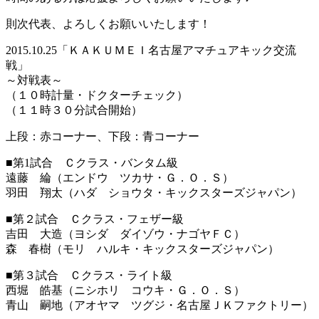
則次代表、よろしくお願いいたします！
2015.10.25「ＫＡＫＵＭＥＩ名古屋アマチュアキック交流
戦」
～対戦表～
（１０時計量・ドクターチェック）
（１１時３０分試合開始）
上段：赤コーナー、下段：青コーナー
■第1試合 Ｃクラス・バンタム級
遠藤 綸（エンドウ ツカサ・Ｇ．Ｏ．Ｓ）
羽田 翔太（ハダ ショウタ・キックスターズジャパン）
■第２試合 Ｃクラス・フェザー級
吉田 大造（ヨシダ ダイゾウ・ナゴヤＦＣ）
森 春樹（モリ ハルキ・キックスターズジャパン）
■第３試合 Ｃクラス・ライト級
西堀 皓基（ニシホリ コウキ・Ｇ．Ｏ．Ｓ）
青山 嗣地（アオヤマ ツグジ・名古屋ＪＫファクトリー）