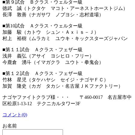
■第９試合 Ｂクラス・ウェルター級
徳武 誠（トクタケ マコト・アーネストホーストジム）
長澤 敦善（ナガサワ ノブヨシ・志村道場）
■第10試合 Ａクラス・ウェルター級
加藤 駿（カトウ シュン・Ａｘｉｓ－Ｊ）
村上 裕樹（ムラカミ ユウキ・キックスターズジャパン
■第１１試合 Ａクラス・フェザー級
浅井 義弘（アサイ ヨシヒロ・フリー）
今鹿倉 湧斗（イマガクラ ユウト・拳鬼会）
■第１２試合 Ａクラス・フェザー級
竹林 星児（タケハヤシ セイジ・ナゴヤＦＣ）
加賀 隆史（カガ タカシ・名古屋ＪＫファクトリー）
ナゴヤファイトクラブ様・・・ 〒460-0017 名古屋市中
区松原1-13-12 テクニカルタワー3F
コメント(0)
お名前