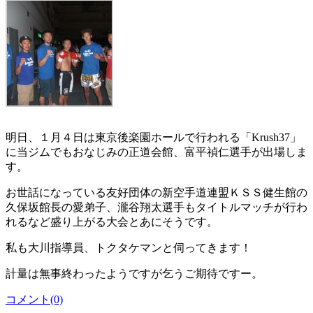
明日、１月４日は東京後楽園ホールで行われる「Krush37」
に当ジムでもおなじみの正道会館、富平禎仁選手が出場しま
す。
お世話になっている友好団体の新空手道連盟ＫＳＳ健生館の
久保坂館長の愛弟子、瀧谷翔太選手もタイトルマッチが行わ
れるなど盛り上がる大会とあにそうです。
私も大川指導員、トクタケマンと伺ってきます！
計量は無事終わったようですが乞うご期待ですー。
コメント(0)