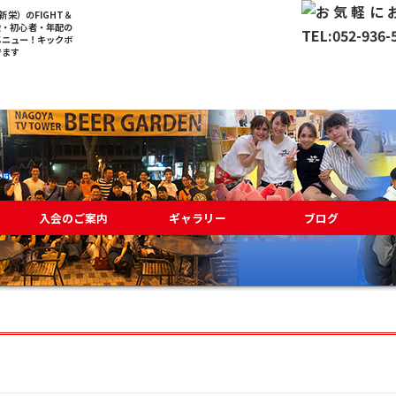
栄）のFIGHT＆
般・初心者・年配の
メニュー！キックボ
でます
入会のご案内
ギャラリー
ブログ