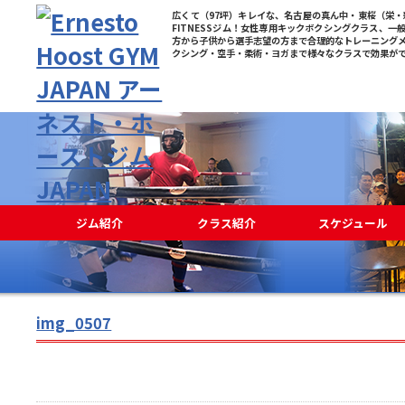
広くて（97坪）キレイな、名古屋の真ん中・東桜（栄・新
FITNESSジム！女性専用キックボクシングクラス、一
方から子供から選手志望の方まで合理的なトレーニング
クシング・空手・柔術・ヨガまで様々なクラスで効果が
ジム紹介
クラス紹介
スケジュール
img_0507