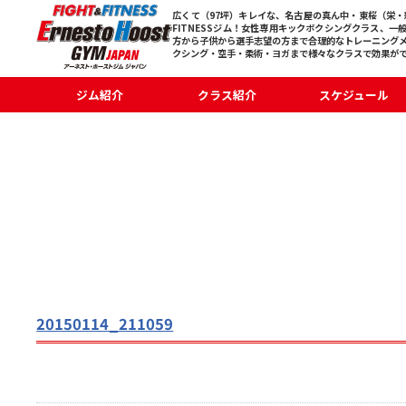
広くて（97坪）キレイな、名古屋の真ん中・東桜（栄・新
FITNESSジム！女性専用キックボクシングクラス、一
方から子供から選手志望の方まで合理的なトレーニング
クシング・空手・柔術・ヨガまで様々なクラスで効果が
ジム紹介
クラス紹介
スケジュール
20150114_211059