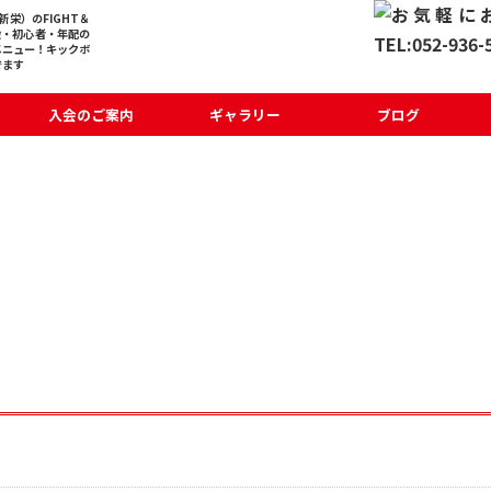
栄）のFIGHT＆
般・初心者・年配の
メニュー！キックボ
でます
入会のご案内
ギャラリー
ブログ