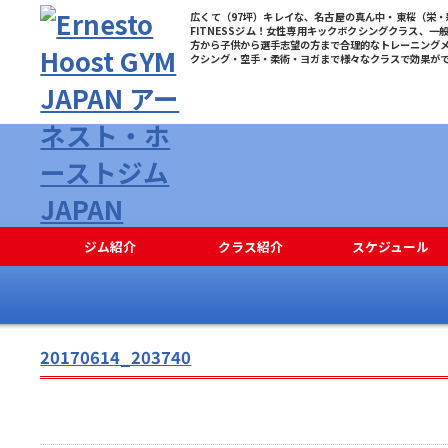
広くて（97坪）キレイな、名古屋の真ん中・東桜（栄・新
FITNESSジム！女性専用キックボクシングクラス、一
方から子供から選手志望の方まで合理的なトレーニング
クシング・空手・柔術・ヨガまで様々なクラスで効果が
ジム紹介
クラス紹介
スケジュール
20170614_203740