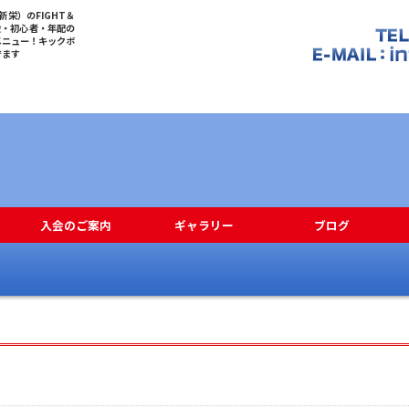
栄）のFIGHT＆
般・初心者・年配の
メニュー！キックボ
でます
入会のご案内
ギャラリー
ブログ