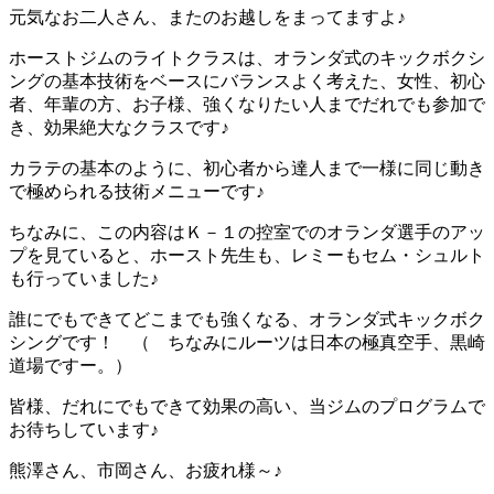
元気なお二人さん、またのお越しをまってますよ♪
ホーストジムのライトクラスは、オランダ式のキックボクシ
ングの基本技術をベースにバランスよく考えた、女性、初心
者、年輩の方、お子様、強くなりたい人までだれでも参加で
き、効果絶大なクラスです♪
カラテの基本のように、初心者から達人まで一様に同じ動き
で極められる技術メニューです♪
ちなみに、この内容はＫ－１の控室でのオランダ選手のアッ
プを見ていると、ホースト先生も、レミーもセム・シュルト
も行っていました♪
誰にでもできてどこまでも強くなる、オランダ式キックボク
シングです！ （ ちなみにルーツは日本の極真空手、黒崎
道場ですー。）
皆様、だれにでもできて効果の高い、当ジムのプログラムで
お待ちしています♪
熊澤さん、市岡さん、お疲れ様～♪