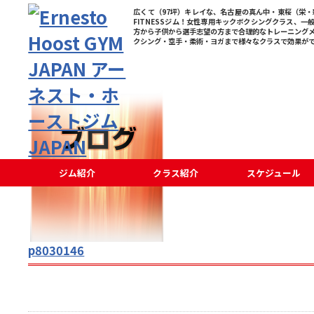
広くて（97坪）キレイな、名古屋の真ん中・東桜（栄・新
FITNESSジム！女性専用キックボクシングクラス、一
方から子供から選手志望の方まで合理的なトレーニング
クシング・空手・柔術・ヨガまで様々なクラスで効果が
ジム紹介
クラス紹介
スケジュール
p8030146