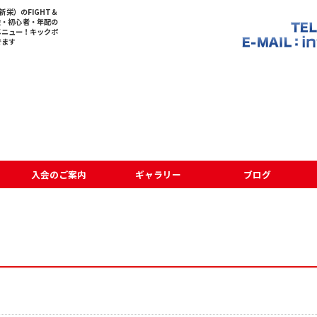
栄）のFIGHT＆
般・初心者・年配の
メニュー！キックボ
でます
入会のご案内
ギャラリー
ブログ