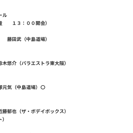
ール
：００開会）
藤田武（中島道場）
木悠介（パラエストラ東大阪）
元気（中島道場）〇
也（ザ・ボデイボックス）
）