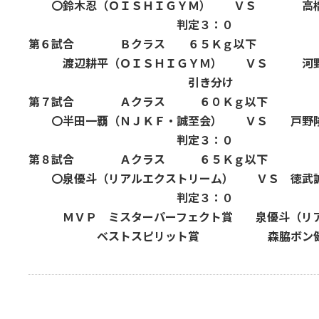
〇鈴木忍（ＯＩＳＨＩＧＹＭ） ＶＳ 高橋和
判定３：０
第６試合 Ｂクラス ６５Ｋｇ以下
渡辺耕平（ＯＩＳＨＩＧＹＭ） ＶＳ 河野
引き分け
第７試合 Ａクラス ６０Ｋｇ以下
〇半田一覇（ＮＪＫＦ・誠至会） ＶＳ 戸野隆
判定３：０
第８試合 Ａクラス ６５Ｋｇ以下
〇泉優斗（リアルエクストリーム） ＶＳ 徳武誠
判定３：０
ＭＶＰ ミスターパーフェクト賞 泉優斗（リア
ベストスピリット賞 森脇ボン健太（