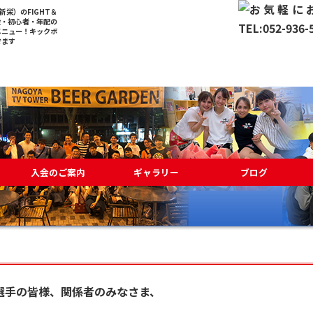
栄）のFIGHT＆
般・初心者・年配の
メニュー！キックボ
でます
入会のご案内
ギャラリー
ブログ
選手の皆様、関係者のみなさま、