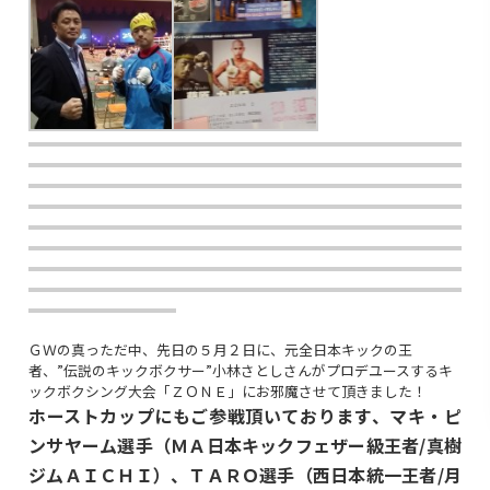
ＧＷの真っただ中、先日の５月２日に、元全日本キックの王
者、”伝説のキックボクサー”小林さとしさんがプロデユースするキ
ックボクシング大会「ＺＯＮＥ」にお邪魔させて頂きました！
ホーストカップにもご参戦頂いております、マキ・ピ
ンサヤーム選手（ＭＡ日本キックフェザー級王者/真樹
ジムＡＩＣＨＩ）、ＴＡＲＯ選手（西日本統一王者/月