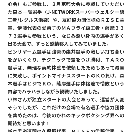
心会）もご参戦し、３月京都大会に参戦していただい
た森本一陽選手（J-NETWORKスーパーウェルター級
王者/レグルス池袋）や、友好協力団体様のＲＩＳＥ主
宰、伊藤代表の愛弟子のＭＡフライ級王者・薩摩３３
７３選手も参戦という、なじみ深い身内の選手が多く
出る大会で、ずっと感情移入してみていました。
ピンサヤーム選手は強豪の森井選手の激しい打ち合い
をかいくぐり、テクニックで差をつけ勝利、ＴＡＲＯ
選手は、無理な契約体重を依頼したためもあって減量
に失敗し、ポイントマイナススタートのＫＯ負け、森
本選手はヒジでＫＯ、薩摩選手は体格差で惜敗という
内容でハラハラしながら観戦いたしました。
小林さんが独立スタートの大会とあって、運営が大変
そうでしたが、これだけの会場で有名選手や協力団体
を集めたのは、今後のかれのキックボクシング界への
期待だと思います！
新空手道連盟の久保坂代表、ＲＩＳＥの伊藤代表、Ｓ