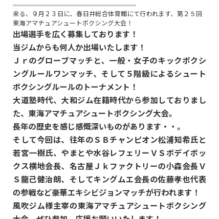
来る、９月２３日に、春日井総合体育館にて行われます、第２５回
東海アマチュアシュートボクシング大会！
出場選手を広く募集しております！
当ジムからも何人か出場いたします！
Ｊｒのグローブマッチと、一般・女子のキックボクシ
ングルールワンマッチ、そして５階級によるシュート
ボクシングルールのトーナメント！
大道塾時代、大和ジム在籍時代から参加しておりまし
た、東海アマチュアシュートボクシング大会。
長年の歴史を感じ感慨深いものがあります・・。
そして今回は、往年のＳＢチャンピオン松浦知希氏と
若宮一樹氏、やまとや水谷レフェリーＶＳボデイボッ
クス横地会長、名古屋Ｊｋファクトリーの小森会長Ｖ
Ｓ龍己健治朗、そしてキングムエ会長の佐藤孝也代表
の参戦など豪華エキシビジョンマッチが行われます！
風吹ジム様主宰の東海アマチュアシュートボクシング
大会、ぜひ参加、応援お願いいたします！