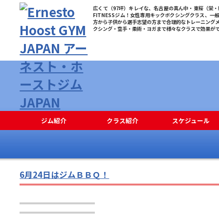
広くて（97坪）キレイな、名古屋の真ん中・東桜（栄・新
FITNESSジム！女性専用キックボクシングクラス、一
方から子供から選手志望の方まで合理的なトレーニング
クシング・空手・柔術・ヨガまで様々なクラスで効果が
ジム紹介
クラス紹介
スケジュール
6月24日はジムＢＢＱ！