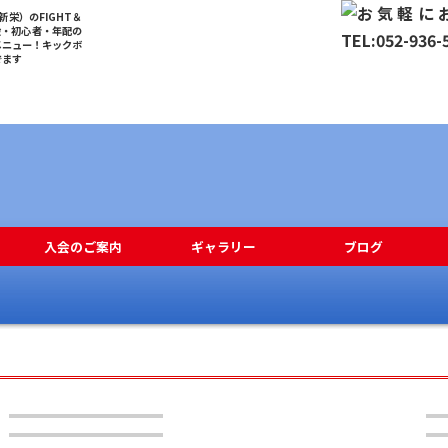
栄）のFIGHT＆
般・初心者・年配の
メニュー！キックボ
でます
入会のご案内
ギャラリー
ブログ