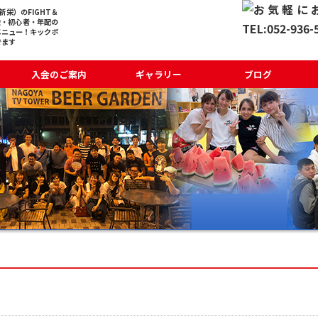
栄）のFIGHT＆
般・初心者・年配の
メニュー！キックボ
でます
入会のご案内
ギャラリー
ブログ