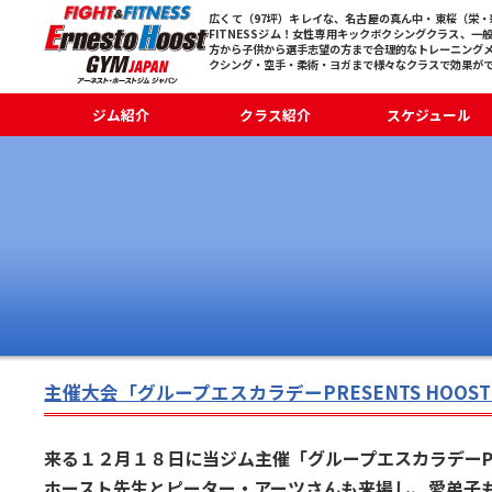
広くて（97坪）キレイな、名古屋の真ん中・東桜（栄・新
FITNESSジム！女性専用キックボクシングクラス、一
方から子供から選手志望の方まで合理的なトレーニング
クシング・空手・柔術・ヨガまで様々なクラスで効果が
ジム紹介
クラス紹介
スケジュール
主催大会「グループエスカラデーPRESENTS HOOST 
来る１２月１８日に当ジム主催「グループエスカラデーPRESEN
ホースト先生とピーター・アーツさんも来場し、愛弟子