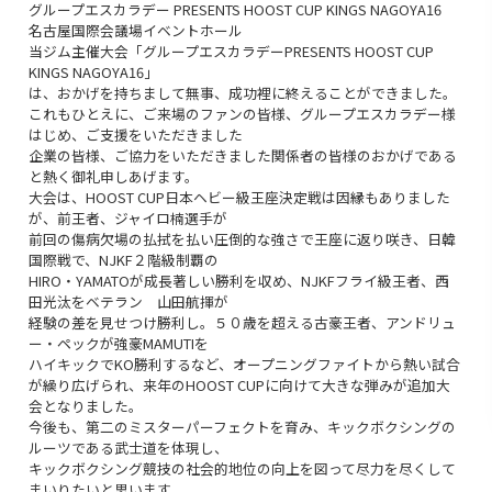
グループエスカラデー PRESENTS HOOST CUP KINGS NAGOYA16
名古屋国際会議場イベントホール
当ジム主催大会「グループエスカラデーPRESENTS HOOST CUP
KINGS NAGOYA16」
は、おかげを持ちまして無事、成功裡に終えることができました。
これもひとえに、ご来場のファンの皆様、グループエスカラデー様
はじめ、ご支援をいただきました
企業の皆様、ご協力をいただきました関係者の皆様のおかげである
と熱く御礼申しあげます。
大会は、HOOST CUP日本ヘビー級王座決定戦は因縁もありました
が、前王者、ジャイロ楠選手が
前回の傷病欠場の払拭を払い圧倒的な強さで王座に返り咲き、日韓
国際戦で、NJKF２階級制覇の
HIRO・YAMATOが成長著しい勝利を収め、NJKFフライ級王者、西
田光汰をベテラン 山田航揮が
経験の差を見せつけ勝利し。５０歳を超える古豪王者、アンドリュ
ー・ペックが強豪MAMUTIを
ハイキックでKO勝利するなど、オープニングファイトから熱い試合
が繰り広げられ、来年のHOOST CUPに向けて大きな弾みが追加大
会となりました。
今後も、第二のミスターパーフェクトを育み、キックボクシングの
ルーツである武士道を体現し、
キックボクシング競技の社会的地位の向上を図って尽力を尽くして
まいりたいと思います。