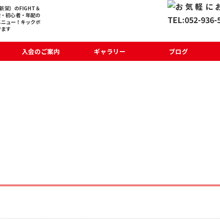
栄）のFIGHT＆
般・初心者・年配の
メニュー！キックボ
でます
入会のご案内
ギャラリー
ブログ