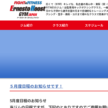
広くて（97坪）キレイな、名古屋の真ん中・東桜（栄・新
FITNESSジム！女性専用キックボクシングクラス、一
方から子供から選手志望の方まで合理的なトレーニング
クシング・空手・柔術・ヨガまで様々なクラスで効果が
ジム紹介
クラス紹介
スケジュール
５月度日程のお知らせです！
5月度日程のお知らせ
当ジムの日程ですが、下記のとおりですのでご参照お願