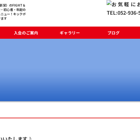
栄）のFIGHT＆
般・初心者・年配の
メニュー！キックボ
でます
入会のご案内
ギャラリー
ブログ
いいたします♪