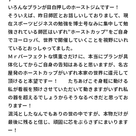
いろんなプランが目白押しのホーストジムですー！
そういえば、昨日師匠とお話しいしておりまして、現
在スポーツビジネスの勉強を博士号なみに集中して勉
強されている師匠はいずれ”ホーストカップ”をご自身
でヨーロッパ、世界で開催していくことを視野にいれ
ているとおっしゃってました。
Ｍｒパーフェクトな慎重さだけに、本当にプランが具
体化してからご自身の告知はあると思いますが、名古
屋発のホーストカップがいずれ本家の世界に還元して
頂けると本望ですー！ たちあげこそ身軽に動ける
私が看板を預けさせていただいて動きますがいずれ私
の器を超えるでしょうからそうなるべきだと思ってお
りますー！
混沌としたなんでもありの世の中ですが、本物だけが
最後に残ると信じ、頑固に芯をぶらさずにまいります
ー！