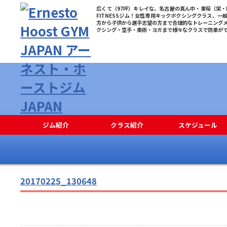
広くて（97坪）キレイな、名古屋の真ん中・東桜（栄・新
FITNESSジム！女性専用キックボクシングクラス、一
方から子供から選手志望の方まで合理的なトレーニング
クシング・空手・柔術・ヨガまで様々なクラスで効果が
ジム紹介
クラス紹介
スケジュール
20170225_130648