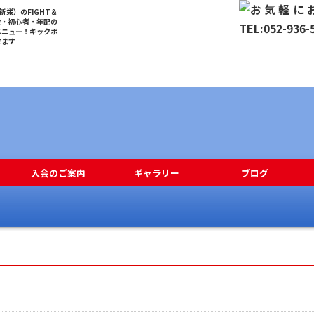
栄）のFIGHT＆
般・初心者・年配の
メニュー！キックボ
でます
入会のご案内
ギャラリー
ブログ