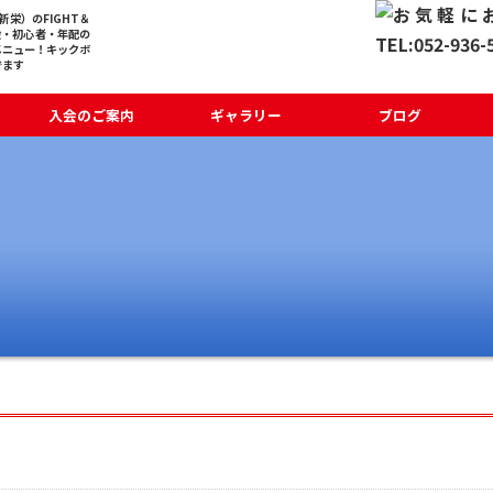
栄）のFIGHT＆
般・初心者・年配の
メニュー！キックボ
でます
入会のご案内
ギャラリー
ブログ