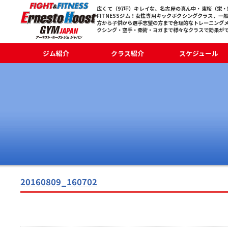
広くて（97坪）キレイな、名古屋の真ん中・東桜（栄・新
FITNESSジム！女性専用キックボクシングクラス、一
方から子供から選手志望の方まで合理的なトレーニング
クシング・空手・柔術・ヨガまで様々なクラスで効果が
ジム紹介
クラス紹介
スケジュール
20160809_160702