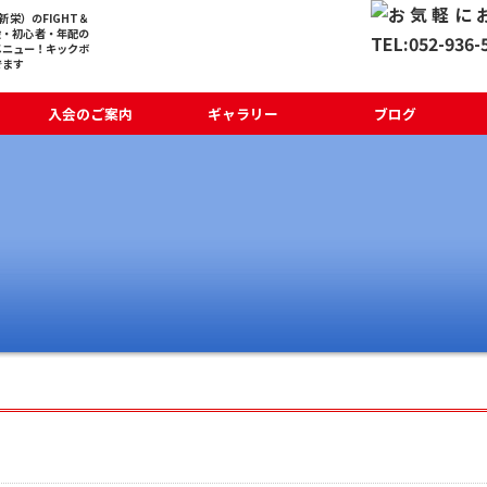
栄）のFIGHT＆
般・初心者・年配の
メニュー！キックボ
でます
入会のご案内
ギャラリー
ブログ