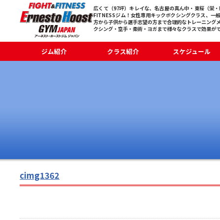
広くて（97坪）キレイな、名古屋の真ん中・東桜（栄・新
FITNESSジム！女性専用キックボクシングクラス、一
方から子供から選手志望の方まで合理的なトレーニング
クシング・空手・柔術・ヨガまで様々なクラスで効果が
ジム紹介
クラス紹介
スケジュール
cimg1362