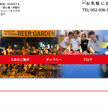
栄）のFIGHT＆
般・初心者・年配の
メニュー！キックボ
でます
入会のご案内
ギャラリー
ブログ