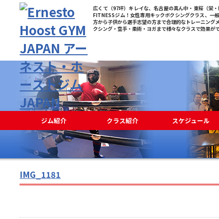
広くて（97坪）キレイな、名古屋の真ん中・東桜（栄・新
FITNESSジム！女性専用キックボクシングクラス、一
方から子供から選手志望の方まで合理的なトレーニング
クシング・空手・柔術・ヨガまで様々なクラスで効果が
ジム紹介
クラス紹介
スケジュール
IMG_1181