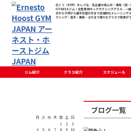
広くて（97坪）キレイな、名古屋の真ん中・東桜（栄・新
FITNESSジム！女性専用キックボクシングクラス、一
方から子供から選手志望の方まで合理的なトレーニング
クシング・空手・柔術・ヨガまで様々なクラスで効果が
ジム紹介
クラス紹介
スケジュール
2010年1月
ブログ一覧
月
火
水
木
金
土
日
1
2
3
4
5
6
7
8
9
10