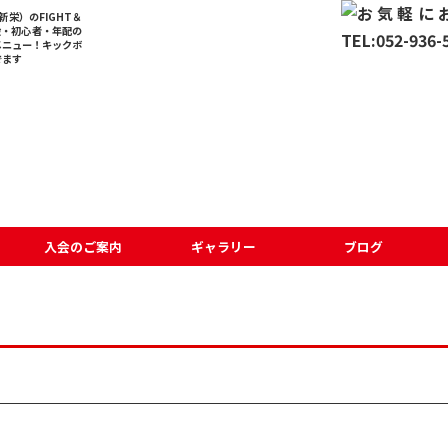
栄）のFIGHT＆
般・初心者・年配の
メニュー！キックボ
でます
入会のご案内
ギャラリー
ブログ