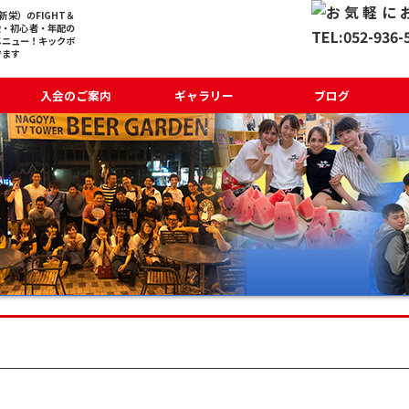
栄）のFIGHT＆
般・初心者・年配の
メニュー！キックボ
でます
入会のご案内
ギャラリー
ブログ