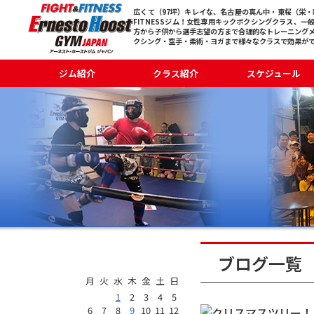
広くて（97坪）キレイな、名古屋の真ん中・東桜（栄・新
FITNESSジム！女性専用キックボクシングクラス、一
方から子供から選手志望の方まで合理的なトレーニング
クシング・空手・柔術・ヨガまで様々なクラスで効果が
ジム紹介
クラス紹介
スケジュール
2021年12月
ブログ一覧
月
火
水
木
金
土
日
1
2
3
4
5
6
7
8
9
10
11
12